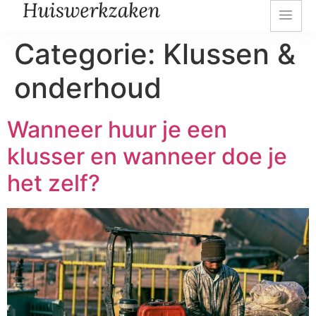
Categorie:
Klussen &
onderhoud
Wanneer huur je een
klusser en wanneer doe je
het zelf?