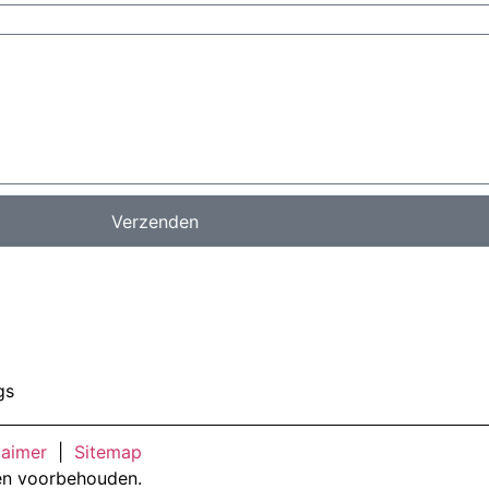
Verzenden
gs
laimer
|
Sitemap
en voorbehouden.