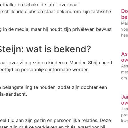
oetballer en schakelde later over naar
Do
erschillende clubs en staat bekend om zijn tactische
be
Mau
ig in de media, maar hij houdt zijn privéleven bewust
voe
hee
teijn: wat is bekend?
As
ov
aat over zijn gezin en kinderen. Maurice Steijn heeft
Ash
eeftijd en persoonlijke informatie worden
med
om 
ke belangstelling te houden, zodat zijn dochter een
ia-aandacht.
Ja
ov
Jan
pro
eel tijd aan zijn gezin en persoonlijke relaties. Deze
kwa
sen zijn drukke werkleven en thuis, waardoor hij