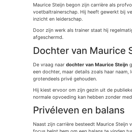
Maurice Steijn begon zijn carrière als profv
voetbaltrainerschap. Hij heeft gewerkt bij v
inzicht en leiderschap.
Door zijn werk als trainer staat hij regelmat
afgeschermd.
Dochter van Maurice S
De vraag naar
dochter van Maurice Steijn
g
een dochter, maar details zoals haar naam, l
grotendeels privé gehouden.
Hij kiest ervoor om zijn gezin uit de publie
normale opvoeding kan hebben zonder med
Privéleven en balans
Naast zijn carrière besteedt Maurice Steijn v
focus helpt hem om een balans te vinden tus