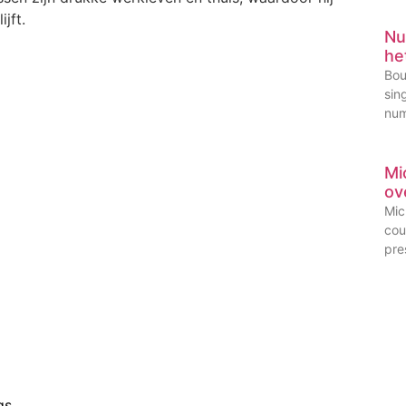
jft.
Nu
he
Bou
sin
num
Mi
ov
Mic
cou
pre
gs