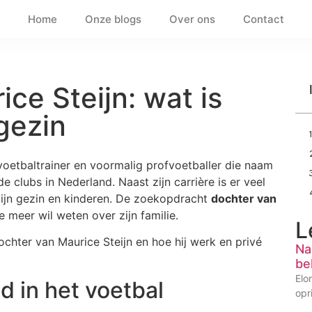
Home
Onze blogs
Over ons
Contact
ce Steijn: wat is
gezin
voetbaltrainer en voormalig profvoetballer die naam
e clubs in Nederland. Naast zijn carrière is er veel
 zijn gezin en kinderen. De zoekopdracht
dochter van
 meer wil weten over zijn familie.
L
dochter van Maurice Steijn en hoe hij werk en privé
Na
be
Elo
d in het voetbal
opr