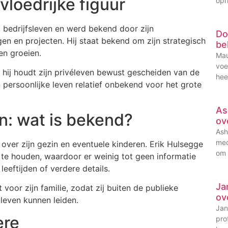
vloedrijke figuur
opr
t bedrijfsleven en werd bekend door zijn
Do
en en projecten. Hij staat bekend om zijn strategisch
be
en groeien.
Mau
voe
 hij houdt zijn privéleven bewust gescheiden van de
hee
n persoonlijke leven relatief onbekend voor het grote
As
n: wat is bekend?
ov
Ash
med
over zijn gezin en eventuele kinderen. Erik Hulsegge
om 
a te houden, waardoor er weinig tot geen informatie
leeftijden of verdere details.
Ja
 voor zijn familie, zodat zij buiten de publieke
ov
leven kunnen leiden.
Jan
ère
pro