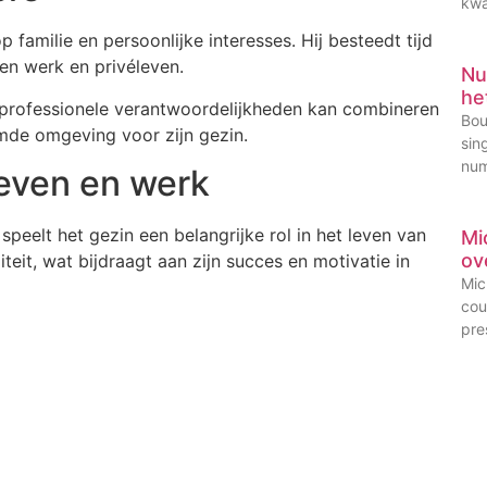
kwa
p familie en persoonlijke interesses. Hij besteedt tijd
sen werk en privéleven.
Nu
he
n professionele verantwoordelijkheden kan combineren
Bou
mde omgeving voor zijn gezin.
sin
num
leven en werk
speelt het gezin een belangrijke rol in het leven van
Mi
ov
teit, wat bijdraagt aan zijn succes en motivatie in
Mic
cou
pre