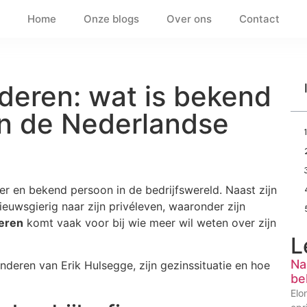
Home
Onze blogs
Over ons
Contact
nderen: wat is bekend
an de Nederlandse
r en bekend persoon in de bedrijfswereld. Naast zijn
ieuwsgierig naar zijn privéleven, waaronder zijn
deren
komt vaak voor bij wie meer wil weten over zijn
L
Na
kinderen van Erik Hulsegge, zijn gezinssituatie en hoe
be
Elo