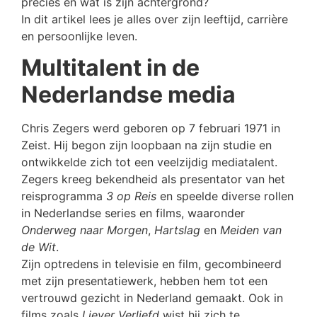
precies en wat is zijn achtergrond?
In dit artikel lees je alles over zijn leeftijd, carrière
en persoonlijke leven.
Multitalent in de
Nederlandse media
Chris Zegers werd geboren op 7 februari 1971 in
Zeist. Hij begon zijn loopbaan na zijn studie en
ontwikkelde zich tot een veelzijdig mediatalent.
Zegers kreeg bekendheid als presentator van het
reisprogramma
3 op Reis
en speelde diverse rollen
in Nederlandse series en films, waaronder
Onderweg naar Morgen
,
Hartslag
en
Meiden van
de Wit
.
Zijn optredens in televisie en film, gecombineerd
met zijn presentatiewerk, hebben hem tot een
vertrouwd gezicht in Nederland gemaakt. Ook in
films zoals
Liever Verliefd
wist hij zich te