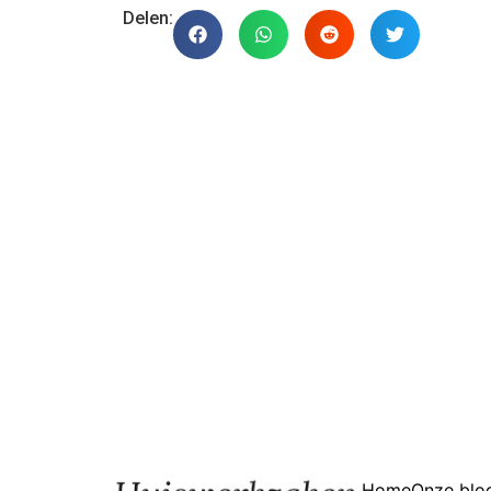
Delen:
Home
Onze blo