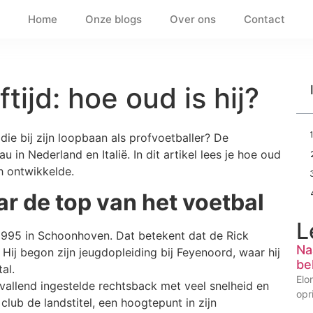
Home
Onze blogs
Over ons
Contact
tijd: hoe oud is hij?
die bij zijn loopbaan als profvoetballer? De
 in Nederland en Italië. In dit artikel lees je hoe oud
ch ontwikkelde.
 de top van het voetbal
L
1995 in Schoonhoven. Dat betekent dat de Rick
Na
 Hij begon zijn jeugdopleiding bij Feyenoord, waar hij
be
al.
Elo
anvallend ingestelde rechtsback met veel snelheid en
opr
club de landstitel, een hoogtepunt in zijn