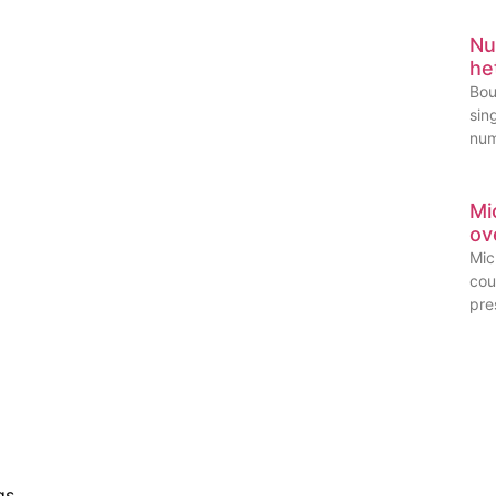
Nu
he
Bou
sin
num
Mi
ov
Mic
cou
pre
gs