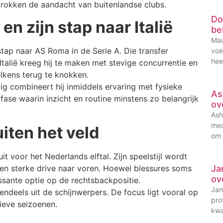
 trokken de aandacht van buitenlandse clubs.
Do
en zijn stap naar Italië
be
Mau
rstap naar AS Roma in de Serie A. Die transfer
voe
hee
 Italië kreeg hij te maken met stevige concurrentie en
elkens terug te knokken.
ig combineert hij inmiddels ervaring met fysieke
As
fase waarin inzicht en routine minstens zo belangrijk
ov
Ash
med
uiten het veld
om 
t voor het Nederlands elftal. Zijn speelstijl wordt
Ja
en sterke drive naar voren. Hoewel blessures soms
ov
essante optie op de rechtsbackpositie.
Jan
tendeels uit de schijnwerpers. De focus ligt vooral op
pro
sieve seizoenen.
kwa