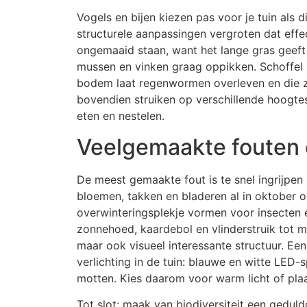
Vogels en bijen kiezen pas voor je tuin als d
structurele aanpassingen vergroten dat effec
ongemaaid staan, want het lange gras geeft 
mussen en vinken graag oppikken. Schoffel
bodem laat regenwormen overleven en die z
bovendien struiken op verschillende hoogte
eten en nestelen.
Veelgemaakte fouten 
De meest gemaakte fout is te snel ingrijpen 
bloemen, takken en bladeren al in oktober op
overwinteringsplekje vormen voor insecten 
zonnehoed, kaardebol en vlinderstruik tot ma
maar ook visueel interessante structuur. Een
verlichting in de tuin: blauwe en witte LED-
motten. Kies daarom voor warm licht of pl
Tot slot: maak van biodiversiteit een gedul