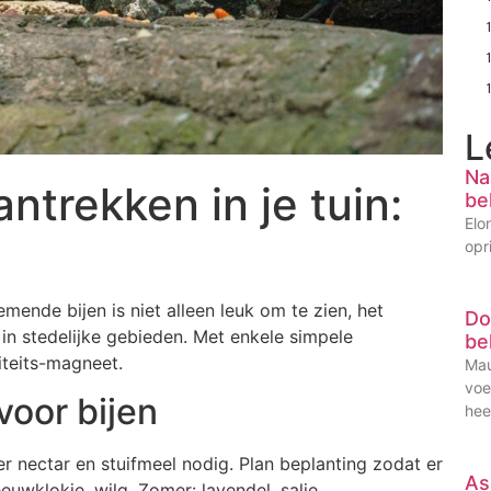
L
Na
ntrekken in je tuin:
be
Elo
opr
mende bijen is niet alleen leuk om te zien, het
Do
 in stedelijke gebieden. Met enkele simpele
be
iteits-magneet.
Mau
voe
voor bijen
hee
ber nectar en stuifmeel nodig. Plan beplanting zodat er
As
eeuwklokje, wilg. Zomer: lavendel, salie,