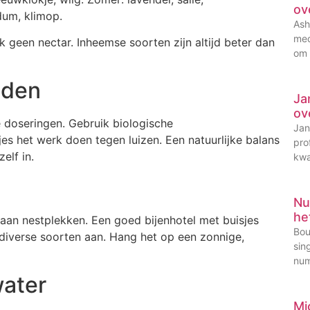
ov
dum, klimop.
Ash
med
geen nectar. Inheemse soorten zijn altijd beter dan
om 
iden
Ja
ov
ge doseringen. Gebruik biologische
Jan
jes het werk doen tegen luizen. Een natuurlijke balans
pro
elf in.
kwa
Nu
he
 aan nestplekken. Een goed bijenhotel met buisjes
Bou
 diverse soorten aan. Hang het op een zonnige,
sin
num
water
Mi